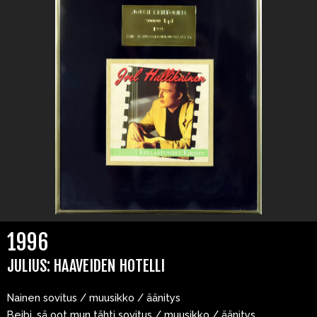
1996
JULIUS: HAAVEIDEN HOTELLI
Nainen sovitus / muusikko / äänitys
Beibi, sä oot mun tähti sovitus / muusikko / äänitys