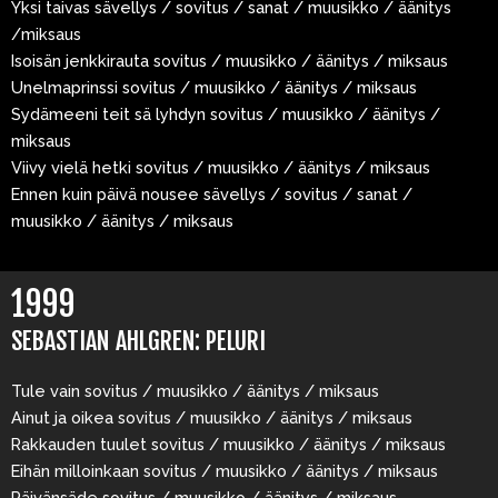
Yksi taivas sävellys / sovitus / sanat / muusikko / äänitys
/miksaus
Isoisän jenkkirauta sovitus / muusikko / äänitys / miksaus
Unelmaprinssi sovitus / muusikko / äänitys / miksaus
Sydämeeni teit sä lyhdyn sovitus / muusikko / äänitys /
miksaus
Viivy vielä hetki sovitus / muusikko / äänitys / miksaus
Ennen kuin päivä nousee sävellys / sovitus / sanat /
muusikko / äänitys / miksaus
1999
SEBASTIAN AHLGREN: PELURI
Tule vain sovitus / muusikko / äänitys / miksaus
Ainut ja oikea sovitus / muusikko / äänitys / miksaus
Rakkauden tuulet sovitus / muusikko / äänitys / miksaus
Eihän milloinkaan sovitus / muusikko / äänitys / miksaus
Päivänsäde sovitus / muusikko / äänitys / miksaus